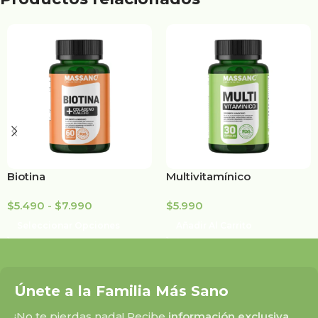
Biotina
Multivitamínico
$
5.490
-
$
7.990
$
5.990
Seleccionar Opciones
Añadir Al Carrito
Únete a la Familia Más Sano
¡No te pierdas nada! Recibe
información exclusiva