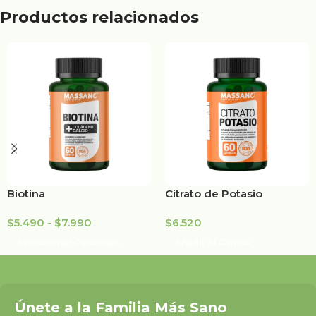
Productos relacionados
Biotina
Citrato de Potasio
$
5.490
-
$
7.990
$
6.520
Seleccionar Opciones
Añadir Al Carrito
Únete a la Familia Más Sano