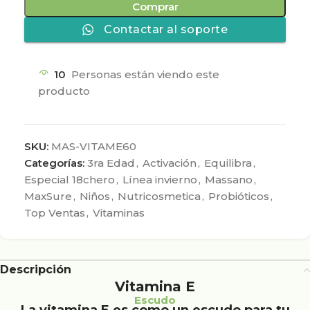
Comprar
Contactar al soporte
10
Personas están viendo este
producto
SKU:
MAS-VITAME60
Categorías:
3ra Edad
,
Activación
,
Equilibra
,
Especial 18chero
,
Línea invierno
,
Massano
,
MaxSure
,
Niños
,
Nutricosmetica
,
Probióticos
,
Top Ventas
,
Vitaminas
Descripción
Vitamina E
Escudo
La vitamina E es como un escudo para tu